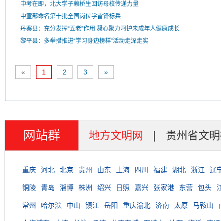
中考在即，北大学子赖桥生回访母校传递力量
中宣部命名第十批全国岗位学雷锋标兵
丹寨县：充分发挥“五老”作用 凝心聚力呵护未成年人健康成长
黎平县：多举措推进“学习身边榜样”活动走深走实
«
1
2
3
»
网站群
地方文明网
|
贵州省文明
重庆
河北
北京
贵州
山东
上海
四川
福建
湖北
浙江
辽
铜陵
青岛
淄博
株洲
绍兴
日照
嘉兴
张家港
东营
包头
常州
哈尔滨
中山
镇江
岳阳
重庆渝北
济南
太原
马鞍山