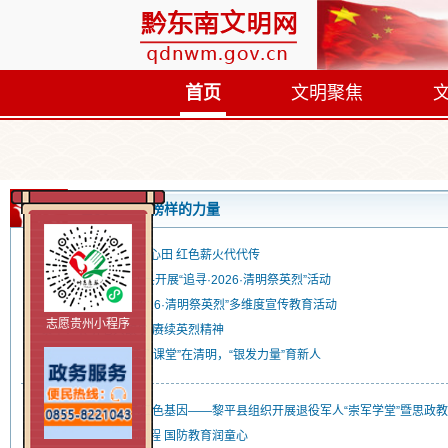
首页
文明聚焦
首页
榜样的力量
天柱县：银发护苗润心田 红色薪火代代传
祭英烈 铸忠魂|麻江县开展“追寻·2026·清明祭英烈”活动
从江县开展“追寻·2026·清明祭英烈”多维度宣传教育活动
志愿贵州小程序
黎平：聆听老兵故事 赓续英烈精神
天柱县高酿镇：“红色课堂”在清明，“银发力量”育新人
凝聚老兵力量 传承红色基因——黎平县组织开展退役军人“崇军学堂”暨思政
从江：崇军学堂启新程 国防教育润童心