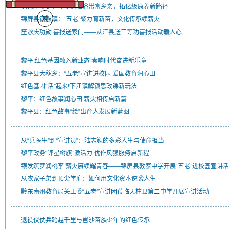
老兵邓金钊：守非遗瑶浴带富乡亲，拓亿级康养新路径
锦屏县铜鼓镇：“五老”聚力育新苗，文化传承续薪火
笙歌庆功勋 喜报送家门——从江县送三等功喜报活动暖人心
黎平:红色基因融入新业态 奏响时代奋进新乐章
黎平县大稼乡：“五老”宣讲进校园 爱国教育润心田
红色基因“活”起来!下江镇解锁思政课新玩法
黎平：红色故事润心田 薪火相传启新篇
黎平县：红色故事“绘”出育人发展新蓝图
从“兵医生”到“宣讲员”：陆志巍的多彩人生与使命担当
黎平政务“评星树旗”激活力 优作风强服务启新程
银发筑梦润桃李 薪火赓续耀青春——锦屏县敦寨中学开展“五老”进校园宣讲
从农家子弟到顶尖学府：如何用文化资本逆袭人生
黔东南州教育局关工委“五老”宣讲团莅临天柱县第二中学开展宣讲活动
退役仪仗兵跨越千里与岜沙苗族少年的红色传承