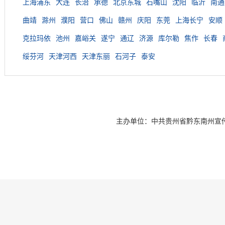
上海浦东
大连
长治
承德
北京东城
石嘴山
沈阳
临沂
南通
曲靖
滁州
濮阳
营口
佛山
赣州
庆阳
东莞
上海长宁
安顺
克拉玛依
池州
嘉峪关
遂宁
通辽
济源
库尔勒
焦作
长春
绥芬河
天津河西
天津东丽
石河子
泰安
主办单位：中共贵州省黔东南州宣传