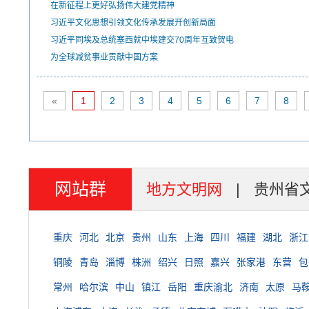
在新征程上更好弘扬伟大建党精神
习近平文化思想引领文化传承发展开创新局面
习近平同埃及总统塞西就中埃建交70周年互致贺电
为全球减贫事业贡献中国方案
«
1
2
3
4
5
6
7
8
网站群
地方文明网
|
贵州省
重庆
河北
北京
贵州
山东
上海
四川
福建
湖北
浙江
铜陵
青岛
淄博
株洲
绍兴
日照
嘉兴
张家港
东营
包
常州
哈尔滨
中山
镇江
岳阳
重庆渝北
济南
太原
马