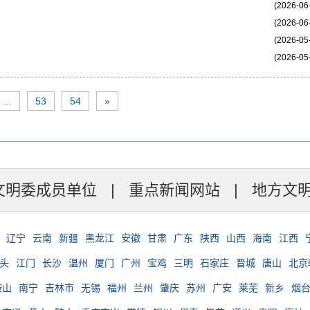
(2026-06
(2026-06
(2026-05
(2026-05
...
53
54
»
文明委成员单位
|
重点新闻网站
|
地方文
辽宁
云南
新疆
黑龙江
安徽
甘肃
广东
陕西
山西
海南
江西
头
江门
长沙
温州
厦门
广州
宝鸡
三明
石家庄
晋城
唐山
北京
鞍山
南宁
吉林市
无锡
福州
兰州
肇庆
苏州
广安
莱芜
新乡
烟