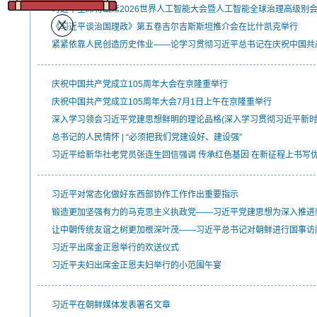
习近平主席将出席2026世界人工智能大会暨人工智能全球治理高级别
《习近平谈治国理政》第五卷吉尔吉斯斯坦推介会在比什凯克举行
紧紧依靠人民创造历史伟业——论学习贯彻习近平总书记在庆祝中国共产
庆祝中国共产党成立105周年大会在京隆重举行
庆祝中国共产党成立105周年大会7月1日上午在京隆重举行
深入学习领会习近平党建思想鲜明的理论品格(深入学习贯彻习近平新时
总书记的人民情怀 | “必须把我们党建设好、建设强”
习近平给新华社老党员张连生回信强调 传承红色基因 在新征程上书写
习近平对常态化做好东西部协作工作作出重要指示
锻造更加坚强有力的马克思主义执政党——习近平党建思想为深入推进
让中朝传统友谊之树更加根深叶茂——习近平总书记对朝鲜进行国事访
习近平出席金正恩举行的欢送仪式
习近平夫妇出席金正恩夫妇举行的小范围午宴
习近平在朝鲜媒体发表署名文章