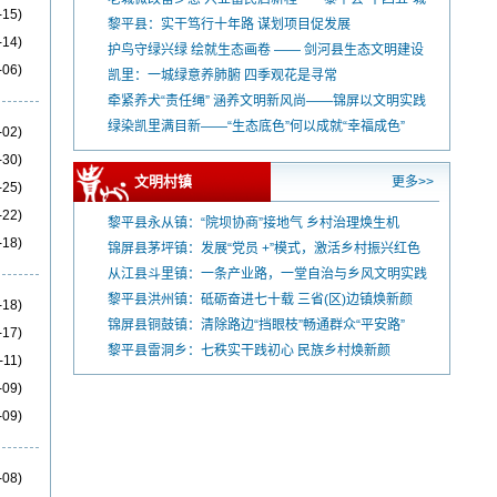
-15)
市更新工作综述
黎平县：实干笃行十年路 谋划项目促发展
-14)
护鸟守绿兴绿 绘就生态画卷 —— 剑河县生态文明建设
-06)
纪实
凯里：一城绿意养肺腑 四季观花是寻常
牵紧养犬“责任绳” 涵养文明新风尚——锦屏以文明实践
赋能基层治理 引导群众从“被动管”到“自觉守”
绿染凯里满目新——“生态底色”何以成就“幸福成色”
-02)
-30)
文明村镇
更多>>
-25)
-22)
黎平县永从镇：“院坝协商”接地气 乡村治理焕生机
-18)
锦屏县茅坪镇：发展“党员 +”模式，激活乡村振兴红色
动能
从江县斗里镇：一条产业路，一堂自治与乡风文明实践
课
黎平县洪州镇：砥砺奋进七十载 三省(区)边镇焕新颜
-18)
锦屏县铜鼓镇：清除路边“挡眼枝”畅通群众“平安路”
-17)
黎平县雷洞乡：七秩实干践初心 民族乡村焕新颜
-11)
-09)
-09)
-08)