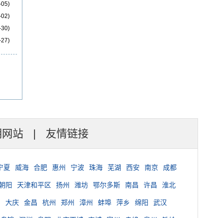
-05)
-02)
-30)
-27)
明网站
|
友情链接
宁夏
威海
合肥
惠州
宁波
珠海
芜湖
西安
南京
成都
朝阳
天津和平区
扬州
潍坊
鄂尔多斯
南昌
许昌
淮北
台
大庆
金昌
杭州
郑州
漳州
蚌埠
萍乡
绵阳
武汉