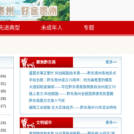
先进典型
未成年人
专题
聚焦黔东南
更多>>
盛夏农事正繁忙 科创赋能绘丰景——黔东南州各地多点
-04)
发力激活乡村振兴产业动能
手绘长图｜黔东南州成立70周年：时光画卷里的蝶变
-31)
大道如砥波澜阔——写在黔东南苗族侗族自治州成立70
-30)
周年之际
链上发力 科创赋能—— 黔东南州全链提质擦亮凯里酸
-28)
汤百亿产业名片
黔东南夏日文旅人气旺
-27)
破除工业短板 壮大实体经济——黔东南州70年走出特色
新型工业化发展之路
文明城市
更多>>
-24)
-20)
老城微改留乡愁 兴业富民启新程——黎平县“十四五”城