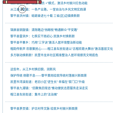
锦屏县茅坪镇：发展“党员 +”模式，激活乡村振兴红色动能
从江县斗里镇：一条产业路，一堂自治与乡风文明实践课
黎平县洪州镇：砥砺奋进七十载 三省(区)边镇焕新颜
锦屏县铜鼓镇：清除路边“挡眼枝”畅通群众“平安路”
黎平县雷洞乡：七秩实干践初心 民族乡村焕新颜
黎平县平寨乡：巧用“三字诀”激活人居环境整治新动能
榕韵传新声 欢歌聚民心——榕江县车民街道以“古榕欢歌大舞台”激活基层文
多方联动焕新颜！凯里市龙井社区精准整治人居环境擦亮文明底色
这些年，从江乡村换旧貌、润新风
保护传统 侗歌不息——黎平黄岗绘就传统村落振兴新图景
凯里市湾溪街道：老旧小区“逆生长” 幸福在“家门口”升级
黎平县九潮镇：“四聚焦四常态”推动便民志愿服务走深走实
榕江县车民街道：集市上的“法治摊”
黎平县茅贡镇：护古村传文脉 绘就乡村振兴新图景