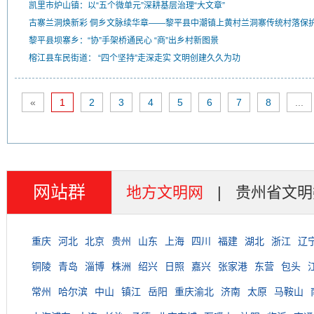
凯里市炉山镇：以“五个微单元”深耕基层治理“大文章”
古寨兰洞焕新彩 侗乡文脉续华章——黎平县中潮镇上黄村兰洞寨传统村落保
黎平县坝寨乡：“协”手架桥通民心 “商”出乡村新图景
榕江县车民街道： “四个坚持”走深走实 文明创建久久为功
«
1
2
3
4
5
6
7
8
...
网站群
地方文明网
|
贵州省文明
重庆
河北
北京
贵州
山东
上海
四川
福建
湖北
浙江
辽
铜陵
青岛
淄博
株洲
绍兴
日照
嘉兴
张家港
东营
包头
常州
哈尔滨
中山
镇江
岳阳
重庆渝北
济南
太原
马鞍山