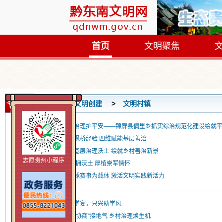
首页
文明聚焦
首页
文明创建
文明村镇
党建引领聚合力深耕治理护平安——锦屏县偶里乡抓实综治规范化建设绘就
黎平县洪州镇：深耕枫桥经验 四维赋能基层善治
黎平县平寨乡：深耕基层治理沃土 绘就乡村善治新景
志愿贵州小程序
从江县翠里乡:深耕双拥沃土 厚植崇军情怀
锦屏县敦寨镇：以篮球赛事为载体 激活文明实践新活力
从江这个村，不办升学宴，只兴助学风
黎平县永从镇：“院坝协商”接地气 乡村治理焕生机