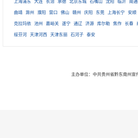
上海浦东
大连
长治
承德
北京东城
石嘴山
沈阳
临沂
南通
曲靖
滁州
濮阳
营口
佛山
赣州
庆阳
东莞
上海长宁
安顺
克拉玛依
池州
嘉峪关
遂宁
通辽
济源
库尔勒
焦作
长春
绥芬河
天津河西
天津东丽
石河子
泰安
主办单位：中共贵州省黔东南州宣传