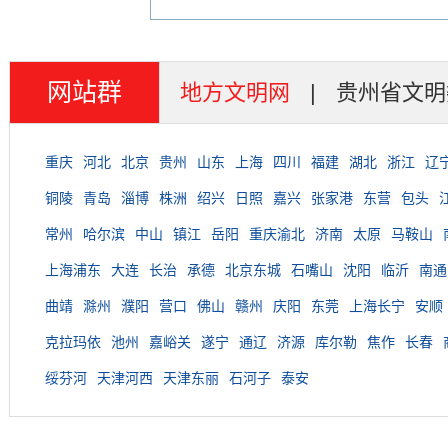
网站群
地方文明网
|
贵州省文明
重庆
河北
北京
贵州
山东
上海
四川
福建
湖北
浙江
辽
铜陵
青岛
淄博
株洲
绍兴
日照
嘉兴
张家港
东营
包头
常州
哈尔滨
中山
镇江
岳阳
重庆渝北
济南
太原
马鞍山
上海浦东
大连
长治
承德
北京东城
石嘴山
沈阳
临沂
南通
曲靖
滁州
濮阳
营口
佛山
赣州
庆阳
东莞
上海长宁
安顺
克拉玛依
池州
嘉峪关
遂宁
通辽
济源
库尔勒
焦作
长春
绥芬河
天津河西
天津东丽
石河子
泰安