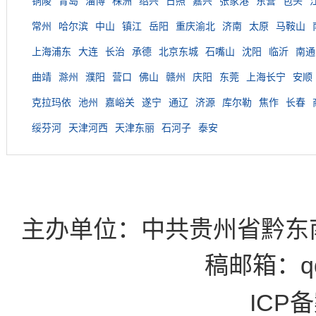
铜陵
青岛
淄博
株洲
绍兴
日照
嘉兴
张家港
东营
包头
常州
哈尔滨
中山
镇江
岳阳
重庆渝北
济南
太原
马鞍山
上海浦东
大连
长治
承德
北京东城
石嘴山
沈阳
临沂
南通
曲靖
滁州
濮阳
营口
佛山
赣州
庆阳
东莞
上海长宁
安顺
克拉玛依
池州
嘉峪关
遂宁
通辽
济源
库尔勒
焦作
长春
绥芬河
天津河西
天津东丽
石河子
泰安
主办单位：中共贵州省黔东
稿邮箱：qd
ICP备