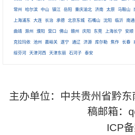
常州
哈尔滨
中山
镇江
岳阳
重庆渝北
济南
太原
马鞍山
上海浦东
大连
长治
承德
北京东城
石嘴山
沈阳
临沂
南通
曲靖
滁州
濮阳
营口
佛山
赣州
庆阳
东莞
上海长宁
安顺
克拉玛依
池州
嘉峪关
遂宁
通辽
济源
库尔勒
焦作
长春
绥芬河
天津河西
天津东丽
石河子
泰安
主办单位：中共贵州省黔东
稿邮箱：qd
ICP备