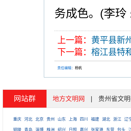
务成色。(李玲 
上一篇：
黄平县新州
下一篇：
榕江县特和
责任编辑：
杨帆
网站群
地方文明网
|
贵州省文明
重庆
河北
北京
贵州
山东
上海
四川
福建
湖北
浙江
辽
铜陵
青岛
淄博
株洲
绍兴
日照
嘉兴
张家港
东营
包头