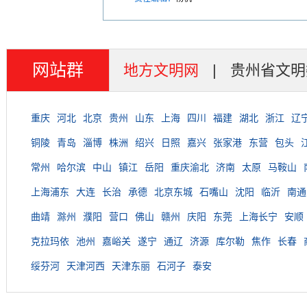
网站群
地方文明网
|
贵州省文明
重庆
河北
北京
贵州
山东
上海
四川
福建
湖北
浙江
辽
铜陵
青岛
淄博
株洲
绍兴
日照
嘉兴
张家港
东营
包头
常州
哈尔滨
中山
镇江
岳阳
重庆渝北
济南
太原
马鞍山
上海浦东
大连
长治
承德
北京东城
石嘴山
沈阳
临沂
南通
曲靖
滁州
濮阳
营口
佛山
赣州
庆阳
东莞
上海长宁
安顺
克拉玛依
池州
嘉峪关
遂宁
通辽
济源
库尔勒
焦作
长春
绥芬河
天津河西
天津东丽
石河子
泰安