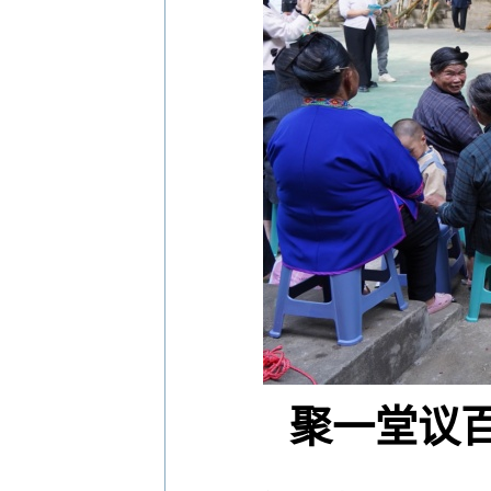
聚一堂议百