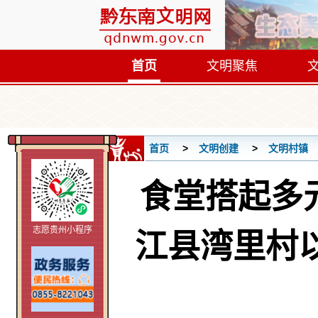
首页
文明聚焦
首页
文明创建
文明村镇
食堂搭起多
志愿贵州小程序
江县湾里村以