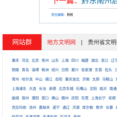
下一篇：
黔东南州启
责任编辑：
杨帆
网站群
地方文明网
|
贵州省文明
重庆
河北
北京
贵州
山东
上海
四川
福建
湖北
浙江
辽
铜陵
青岛
淄博
株洲
绍兴
日照
嘉兴
张家港
东营
包头
常州
哈尔滨
中山
镇江
岳阳
重庆渝北
济南
太原
马鞍山
上海浦东
大连
长治
承德
北京东城
石嘴山
沈阳
临沂
南通
曲靖
滁州
濮阳
营口
佛山
赣州
庆阳
东莞
上海长宁
安顺
克拉玛依
池州
嘉峪关
遂宁
通辽
济源
库尔勒
焦作
长春
绥芬河
天津河西
天津东丽
石河子
泰安