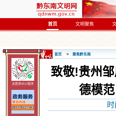
首页
文明聚焦
首页
聚焦黔东南
致敬!贵州
志愿贵州小程序
德模范
时