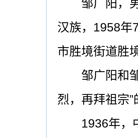
邹广阳，男，
汉族，1958
市胜境街道胜
邹广阳和邹广
烈，再拜祖宗
1936年，