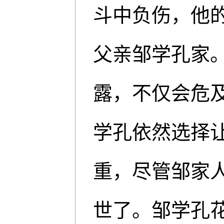
斗中负伤，他
父亲邹学孔家
露，不仅会危
学孔依然选择
重，尽管邹家
世了。邹学孔