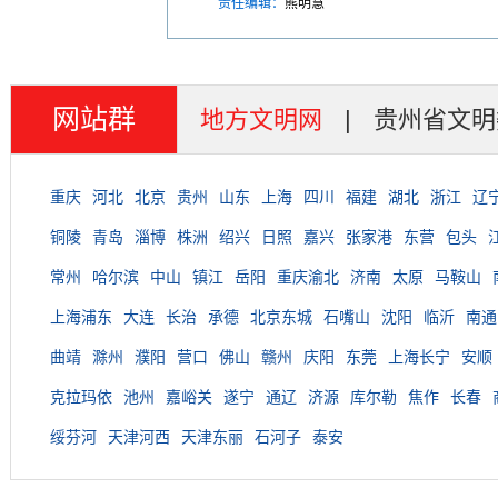
责任编辑：
熊明慧
网站群
地方文明网
|
贵州省文明
重庆
河北
北京
贵州
山东
上海
四川
福建
湖北
浙江
辽
铜陵
青岛
淄博
株洲
绍兴
日照
嘉兴
张家港
东营
包头
常州
哈尔滨
中山
镇江
岳阳
重庆渝北
济南
太原
马鞍山
上海浦东
大连
长治
承德
北京东城
石嘴山
沈阳
临沂
南通
曲靖
滁州
濮阳
营口
佛山
赣州
庆阳
东莞
上海长宁
安顺
克拉玛依
池州
嘉峪关
遂宁
通辽
济源
库尔勒
焦作
长春
绥芬河
天津河西
天津东丽
石河子
泰安