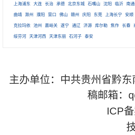
上海浦东
大连
长治
承德
北京东城
石嘴山
沈阳
临沂
南通
曲靖
滁州
濮阳
营口
佛山
赣州
庆阳
东莞
上海长宁
安顺
克拉玛依
池州
嘉峪关
遂宁
通辽
济源
库尔勒
焦作
长春
绥芬河
天津河西
天津东丽
石河子
泰安
主办单位：中共贵州省黔东
稿邮箱：qd
ICP备