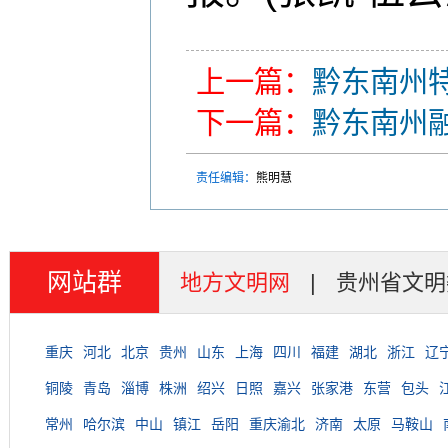
上一篇：
黔东南州
下一篇：
黔东南州
责任编辑：
熊明慧
网站群
地方文明网
|
贵州省文明
重庆
河北
北京
贵州
山东
上海
四川
福建
湖北
浙江
辽
铜陵
青岛
淄博
株洲
绍兴
日照
嘉兴
张家港
东营
包头
常州
哈尔滨
中山
镇江
岳阳
重庆渝北
济南
太原
马鞍山