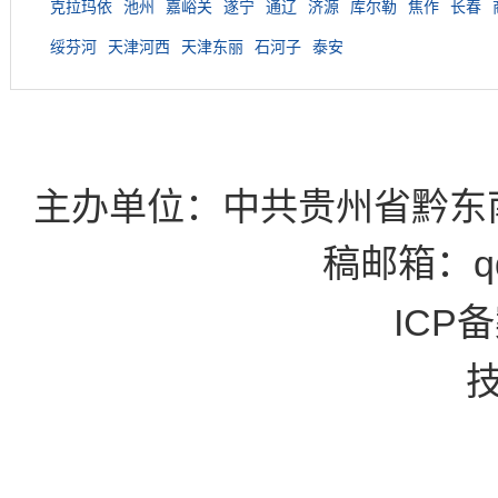
克拉玛依
池州
嘉峪关
遂宁
通辽
济源
库尔勒
焦作
长春
绥芬河
天津河西
天津东丽
石河子
泰安
主办单位：中共贵州省黔东
稿邮箱：qd
ICP备