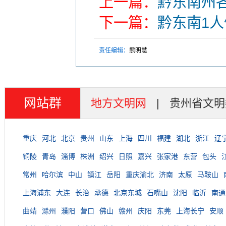
上一篇：
黔东南州
下一篇：
黔东南1人
责任编辑：
熊明慧
网站群
地方文明网
|
贵州省文明
重庆
河北
北京
贵州
山东
上海
四川
福建
湖北
浙江
辽
铜陵
青岛
淄博
株洲
绍兴
日照
嘉兴
张家港
东营
包头
常州
哈尔滨
中山
镇江
岳阳
重庆渝北
济南
太原
马鞍山
上海浦东
大连
长治
承德
北京东城
石嘴山
沈阳
临沂
南通
曲靖
滁州
濮阳
营口
佛山
赣州
庆阳
东莞
上海长宁
安顺