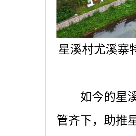
星溪村尤溪寨
如今的星溪，
管齐下，助推