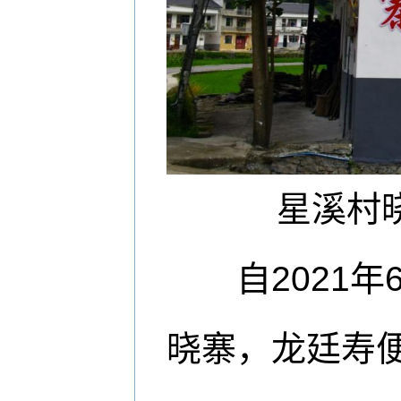
星溪村
自2021年
晓寨，龙廷寿