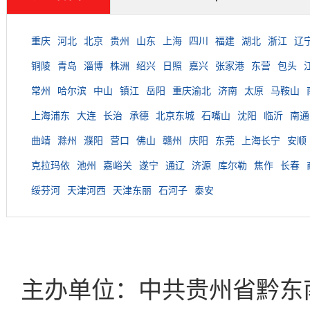
重庆
河北
北京
贵州
山东
上海
四川
福建
湖北
浙江
辽
铜陵
青岛
淄博
株洲
绍兴
日照
嘉兴
张家港
东营
包头
常州
哈尔滨
中山
镇江
岳阳
重庆渝北
济南
太原
马鞍山
上海浦东
大连
长治
承德
北京东城
石嘴山
沈阳
临沂
南通
曲靖
滁州
濮阳
营口
佛山
赣州
庆阳
东莞
上海长宁
安顺
克拉玛依
池州
嘉峪关
遂宁
通辽
济源
库尔勒
焦作
长春
绥芬河
天津河西
天津东丽
石河子
泰安
主办单位：中共贵州省黔东