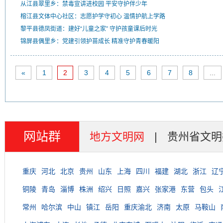
从江县翠里乡：禁毒宣讲进校园 平安守护伴少年
榕江县文体中心社区：志愿护学守初心 温情护航上学路
黎平县德凤街道：建好“儿童之家” 守护孩童课后时光
锦屏县偶里乡：党建引领护苗成长 精准守护青春暖阳
«
1
2
3
4
5
6
7
8
...
网站群
地方文明网
|
贵州省文明
重庆
河北
北京
贵州
山东
上海
四川
福建
湖北
浙江
辽
铜陵
青岛
淄博
株洲
绍兴
日照
嘉兴
张家港
东营
包头
常州
哈尔滨
中山
镇江
岳阳
重庆渝北
济南
太原
马鞍山