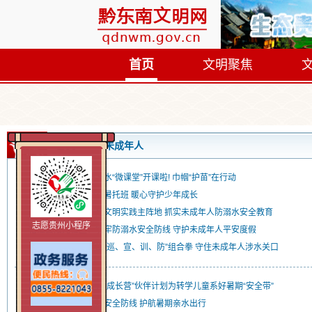
首页
文明聚焦
首页
未成年人
锦屏县平秋镇：防溺水“微课堂”开课啦! 巾帼“护苗”在行动
黎平县厦格村：公益暑托班 暖心守护少年成长
从江县翠里乡：立足文明实践主阵地 抓实未成年人防溺水安全教育
志愿贵州小程序
榕江县阳光社区：筑牢防溺水安全防线 守护未成年人平安度假
从江县加鸠镇：打出“巡、宣、训、防”组合拳 守住未成年人涉水关口
凯里市炉山镇团委：“成长营”伙伴计划为转学儿童系好暑期“安全带”
锦屏雷屯：筑牢水域安全防线 护航暑期亲水出行