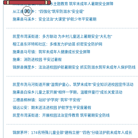
从江县洛香镇开展防溺水主题教育 筑牢未成年人暑期安全屏障
从江县翠里乡：“四强化”筑牢防溺水“安全堤”
施秉县马溪乡：安全法治“大课堂”护航少年平安暑期
凯里市湾溪街道：多方联动 为乡村儿童送上暑期安全“大礼包”
榕江县东环特和社区：多维发力护幼苗 织密安全防护网
施秉县马号镇：筑牢未成年人健康成长安全屏障
施秉：消防进校园 平安过暑假
锦屏县偶里乡：法治进校园护航暑期安全 抓实防溺水筑牢未成年人保护防线
凯里市洗马河街道开展“温情护童心，筑梦未成年”安全知识进校园宣传活动
施秉县白垛乡儿童之家开展“相伴一学期，温暖伴童行”成长关爱活动
三穗县桐林镇：站好“护学岗” 筑牢“平安线”
镇远公安：期末送法进校园 护航学生平安度暑假
凯里市湾溪街道：开展校园法治宣传教育 筑牢暑期安全防线
锦屏茅坪：174名特殊儿童全部“建档立册” “四色”分级法护航未成年人成长