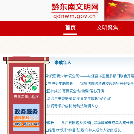
首页
文明聚焦
首页
未成年人
上好寒假“第一课”织密青少年“安全网”——从江县斗里镇多部门联合开
锦法护航小杉木 守护少年助成长——锦屏法院送法进校园筑牢寒假安
锦屏县：法润校园护成长 寒假安全“法治课”暖心开讲
志愿贵州小程序
三穗县瓦寨镇：法治与书香护航 筑牢青少年成长“安全网”
三穗县司法局：法润青禾护成长 诗韵法治润人心
阳光润心・健康成长——从江县刚边乡多部门联动筑牢未成年人成长防
黎平县地坪镇“三维发力”筑牢“护苗”防线 守护未成年人健康成长