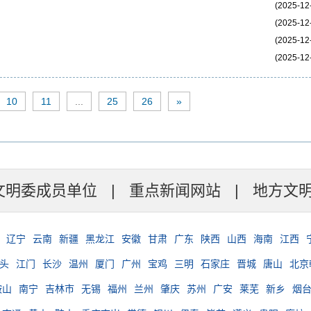
(2025-12
(2025-12
(2025-12
(2025-12
10
11
...
25
26
»
文明委成员单位
|
重点新闻网站
|
地方文
辽宁
云南
新疆
黑龙江
安徽
甘肃
广东
陕西
山西
海南
江西
头
江门
长沙
温州
厦门
广州
宝鸡
三明
石家庄
晋城
唐山
北京
鞍山
南宁
吉林市
无锡
福州
兰州
肇庆
苏州
广安
莱芜
新乡
烟