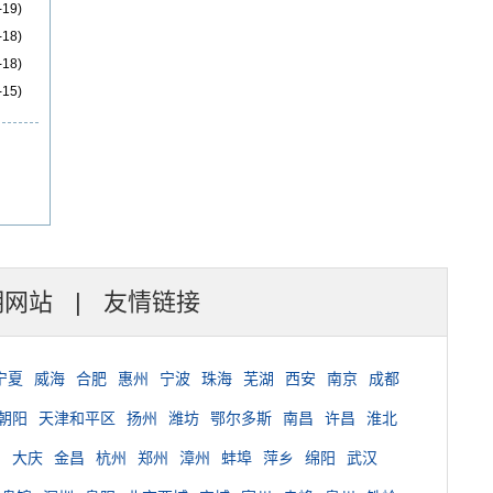
-19)
-18)
-18)
-15)
明网站
|
友情链接
宁夏
威海
合肥
惠州
宁波
珠海
芜湖
西安
南京
成都
朝阳
天津和平区
扬州
潍坊
鄂尔多斯
南昌
许昌
淮北
台
大庆
金昌
杭州
郑州
漳州
蚌埠
萍乡
绵阳
武汉