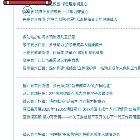
剑河：环保课堂进校园 绿色理念润童心
锦屏县:精准关爱护成长 三江聚力守童心
丹寨县开展“阳光护苗·绿签启程”活动 护航青少年健康成长
救助站护佑湾水镇流浪儿童归家
黎平县水口镇：多维聚力 护航未成年人健康成长
三穗县武笔街道：迎新年 护童心 邻里相聚彩虹里
黎平县：让红色基因融入侗乡血脉
黎平县水口镇：深化构建“点线面”立体保护网 推动未成年人保护工作
榕江县车民街道：多元举措绘就未成年人保护“同心圆”
从江县加榜乡：239床棉被暖心送达 守护学子温暖过冬
镇远县羊场镇：“院坝协商”话民生 同心聚力护童心
麻江县开展2025年“12355情暖童心·关心关爱未成年人心理健康”公益
座谈谋实策 聚力育新苗——州关工委赴黎平召开关心下一代工作调研
镇远县羊坪镇：“四举措”织密防护网 护航未成年人健康成长