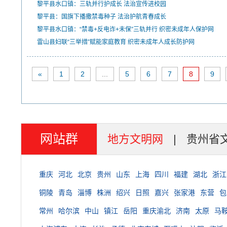
黎平县水口镇：三轨并行护成长 法治宣传进校园
黎平县：国旗下播撒禁毒种子 法治护航青春成长
黎平县水口镇：“禁毒+反电诈+未保”三轨并行 织密未成年人保护网
雷山县妇联“三举措”赋能家庭教育 织密未成年人成长防护网
«
1
2
...
5
6
7
8
9
网站群
地方文明网
|
贵州省
重庆
河北
北京
贵州
山东
上海
四川
福建
湖北
浙江
铜陵
青岛
淄博
株洲
绍兴
日照
嘉兴
张家港
东营
包
常州
哈尔滨
中山
镇江
岳阳
重庆渝北
济南
太原
马