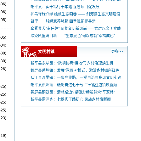
-06)
市更新工作综述
黎平县：实干笃行十年路 谋划项目促发展
-06)
护鸟守绿兴绿 绘就生态画卷 —— 剑河县生态文明建设
-05)
纪实
凯里：一城绿意养肺腑 四季观花是寻常
牵紧养犬“责任绳” 涵养文明新风尚——锦屏以文明实践
赋能基层治理 引导群众从“被动管”到“自觉守”
绿染凯里满目新——“生态底色”何以成就“幸福成色”
-05)
-04)
文明村镇
更多>>
-30)
-30)
黎平县永从镇：“院坝协商”接地气 乡村治理焕生机
-26)
锦屏县茅坪镇：发展“党员 +”模式，激活乡村振兴红色
动能
从江县斗里镇：一条产业路，一堂自治与乡风文明实践
课
黎平县洪州镇：砥砺奋进七十载 三省(区)边镇焕新颜
-25)
锦屏县铜鼓镇：清除路边“挡眼枝”畅通群众“平安路”
-25)
黎平县雷洞乡：七秩实干践初心 民族乡村焕新颜
-25)
-25)
-23)
-19)