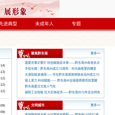
先进典型
未成年人
专题
聚焦黔东南
更多>>
盛夏农事正繁忙 科创赋能绘丰景——黔东南州各地多点
-14)
发力激活乡村振兴产业动能
手绘长图｜黔东南州成立70周年：时光画卷里的蝶变
-13)
大道如砥波澜阔——写在黔东南苗族侗族自治州成立70
-12)
周年之际
链上发力 科创赋能—— 黔东南州全链提质擦亮凯里酸
-12)
汤百亿产业名片
黔东南夏日文旅人气旺
-12)
破除工业短板 壮大实体经济——黔东南州70年走出特色
新型工业化发展之路
文明城市
更多>>
-09)
-09)
老城微改留乡愁 兴业富民启新程——黎平县“十四五”城