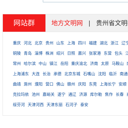
网站群
地方文明网
|
贵州省文明
重庆
河北
北京
贵州
山东
上海
四川
福建
湖北
浙江
辽
铜陵
青岛
淄博
株洲
绍兴
日照
嘉兴
张家港
东营
包头
常州
哈尔滨
中山
镇江
岳阳
重庆渝北
济南
太原
马鞍山
上海浦东
大连
长治
承德
北京东城
石嘴山
沈阳
临沂
南通
曲靖
滁州
濮阳
营口
佛山
赣州
庆阳
东莞
上海长宁
安顺
克拉玛依
池州
嘉峪关
遂宁
通辽
济源
库尔勒
焦作
长春
绥芬河
天津河西
天津东丽
石河子
泰安