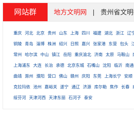
网站群
地方文明网
|
贵州省文明
重庆
河北
北京
贵州
山东
上海
四川
福建
湖北
浙江
辽
铜陵
青岛
淄博
株洲
绍兴
日照
嘉兴
张家港
东营
包头
常州
哈尔滨
中山
镇江
岳阳
重庆渝北
济南
太原
马鞍山
上海浦东
大连
长治
承德
北京东城
石嘴山
沈阳
临沂
南通
曲靖
滁州
濮阳
营口
佛山
赣州
庆阳
东莞
上海长宁
安顺
克拉玛依
池州
嘉峪关
遂宁
通辽
济源
库尔勒
焦作
长春
绥芬河
天津河西
天津东丽
石河子
泰安