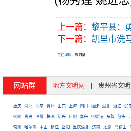
(杨秀莲 姚进忠
上一篇：
黎平县：
下一篇：
凯里市洗
责任编辑：
熊明慧
网站群
地方文明网
|
贵州省文明
重庆
河北
北京
贵州
山东
上海
四川
福建
湖北
浙江
辽
铜陵
青岛
淄博
株洲
绍兴
日照
嘉兴
张家港
东营
包头
常州
哈尔滨
中山
镇江
岳阳
重庆渝北
济南
太原
马鞍山