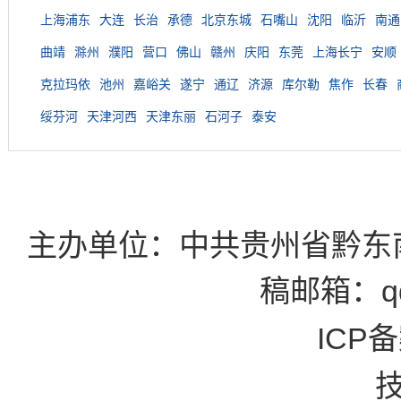
上海浦东
大连
长治
承德
北京东城
石嘴山
沈阳
临沂
南通
曲靖
滁州
濮阳
营口
佛山
赣州
庆阳
东莞
上海长宁
安顺
克拉玛依
池州
嘉峪关
遂宁
通辽
济源
库尔勒
焦作
长春
绥芬河
天津河西
天津东丽
石河子
泰安
主办单位：中共贵州省黔东
稿邮箱：qd
ICP备