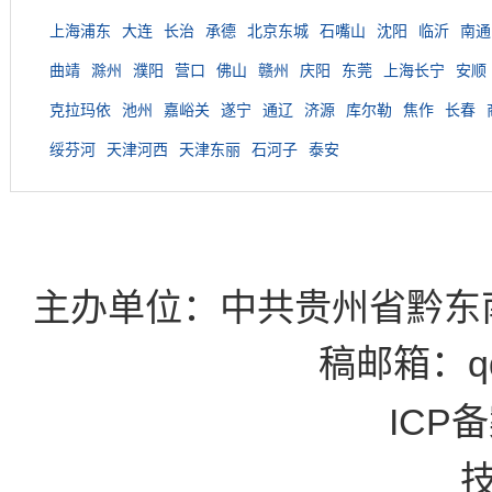
上海浦东
大连
长治
承德
北京东城
石嘴山
沈阳
临沂
南通
曲靖
滁州
濮阳
营口
佛山
赣州
庆阳
东莞
上海长宁
安顺
克拉玛依
池州
嘉峪关
遂宁
通辽
济源
库尔勒
焦作
长春
绥芬河
天津河西
天津东丽
石河子
泰安
主办单位：中共贵州省黔东
稿邮箱：qd
ICP备