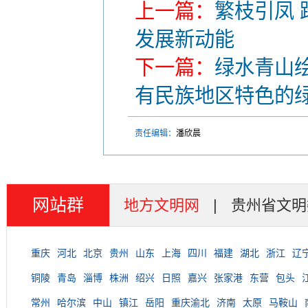
上一篇：
繁枝引凤
发展新动能
下一篇：
绿水青山绘
有民族地区特色的
责任编辑：
潘欣晨
网站群
地方文明网
|
贵州省文明
重庆
河北
北京
贵州
山东
上海
四川
福建
湖北
浙江
辽
铜陵
青岛
淄博
株洲
绍兴
日照
嘉兴
张家港
东营
包头
常州
哈尔滨
中山
镇江
岳阳
重庆渝北
济南
太原
马鞍山