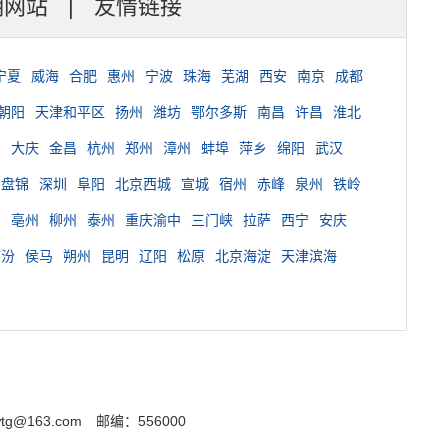
明网站
|
友情链接
宁夏
威海
合肥
惠州
宁波
珠海
芜湖
西安
南京
成都
朝阳
天津和平区
扬州
潍坊
鄂尔多斯
南昌
许昌
淮北
台
大庆
金昌
杭州
郑州
漳州
蚌埠
萍乡
绵阳
武汉
盘锦
深圳
阜阳
北京西城
宣城
宿州
赤峰
泉州
铁岭
郸
亳州
柳州
泰州
重庆渝中
三门峡
拉萨
西宁
安庆
临汾
侯马
朔州
昆明
辽阳
松原
北京海淀
天津滨海
g@163.com
邮编：556000