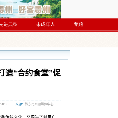
先进典型
未成年人
专题
打造“合约食堂”促
:58:53
来源：
黔东南州融媒体中心
优秀传统文化，又促进了村民自