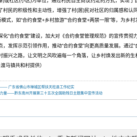
寨)或社区(小区)为单位，通过村民自主商议约定的方式，实现了
了村民的积极性和主动性，增强了村(居)民对社区的归属感和认
新模式，如“合约食堂+乡村旅游”“合约食堂+两禁一限”等，为乡
“合约食堂”建设，加大对《合约食堂管理规范》的宣传贯彻力
，发挥示范引领作用，推动“合约食堂”向更高质量发展。通过“
村振兴之路，让文明之风吹遍每一个角落，让乡村焕发出新的生
县渡马镇共和村提供）
跨越—— 广东省佛山市禅城区帮扶天柱县工作纪实
进力量——黔东南州开展第三十五次全国助残日主题集中宣传活动