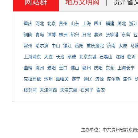
网站群
地方文明网
|
贵州省
重庆
河北
北京
贵州
山东
上海
四川
福建
湖北
浙江
铜陵
青岛
淄博
株洲
绍兴
日照
嘉兴
张家港
东营
包
常州
哈尔滨
中山
镇江
岳阳
重庆渝北
济南
太原
马
上海浦东
大连
长治
承德
北京东城
石嘴山
沈阳
临沂
曲靖
滁州
濮阳
营口
佛山
赣州
庆阳
东莞
上海长宁
克拉玛依
池州
嘉峪关
遂宁
通辽
济源
库尔勒
焦作
绥芬河
天津河西
天津东丽
石河子
泰安
主办单位：中共贵州省黔东南