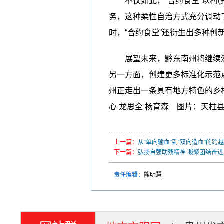
不仅如此，“合约食堂”以村(
务，这种柔性自治方式充分调动
时，“合约食堂”还衍生出多种创
展望未来，黔东南州将继续深化
另一方面，创建更多标准化示范点
州正走出一条具有地方特色的乡
心 龙思全 杨育森 图片：天柱
上一篇：
从“单向输血”到“双向造血”的
下一篇：
弘扬自强助残精神 凝聚团结奋
责任编辑：
熊明慧