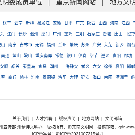
文明委成员单位
|
重点新闻网站
|
地方文
辽宁
云南
新疆
黑龙江
安徽
甘肃
广东
陕西
山西
海南
江西
头
江门
长沙
温州
厦门
广州
宝鸡
三明
石家庄
晋城
唐山
北京
鞍山
南宁
吉林市
无锡
福州
兰州
肇庆
苏州
广安
莱芜
新乡
烟
南通
黄山
鞍山
重庆南岸
常德
银川
伊春
毕节
遵义
贵阳
廊坊
安顺
韶关
秦皇岛
宜昌
潮州
上海静安
孝义
六安
徐州
襄阳
邯
长春
商丘
榆林
淮南
景德镇
洛阳
大理
延安
海口
南阳
满洲里
关于我们
|
人才招聘
|
版权声明
|
地方网站
|
文明邮箱
州宣传部 州精神文明办
版权所有：黔东南文明网
投稿邮箱：qdnwmwt
ICP备案号：黔ICP备2021007315号-1