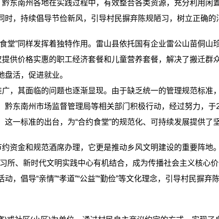
黔东南州各地在实践过程中，有效整合各类资源，充分利用闲置
同时，持续倡导节俭新风，引导村民摒弃陈规陋习，树立正确的
堂”同样发挥着独特作用。雷山县依托国有企业雷公山苗侗山
不仅提供价格实惠的职工经济套餐和儿童营养套餐，解决了搬迁群
地盘活，促进就业。
广，其面临的问题也逐渐显现。由于缺乏统一的管理规范标准，
，黔东南州市场监督管理局等相关部门积极行动，经过努力，于20
。这一标准的出台，为“合约食堂”的规范化、可持续发展提供了
约资金和规范酒席办理，它更是推动乡风文明建设的重要阵地。
讲习所、新时代文明实践中心有机结合，成为传播社会主义核心
动，倡导“亲情”“孝道”“公益”“勤俭”等文化理念，引导村民摒