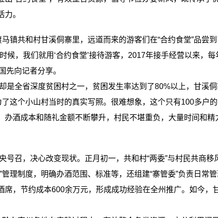
活力。
马镇共和村甘溪侗寨里，远道而来的游客们在“合约食堂”品尝
时候，我们就用‘合约食堂’接待游客，2017年接手经营以来，每
杨国先向记者分享。
却是全省深度贫困村之一，贫困发生率达到了80%以上，甘溪
为了这个小山村当时的真实写照。很难想象，这个只有100多户的
，办酒成本和随礼金额不断攀升，村民不堪重负，大量时间和精
号召，决心改变现状。正月初一，共和村“两委”与村民共商移风
”管理制度，明确办酒范围、标准等，还组建“寨管委”负责日常
场酒席，节约成本600余万元，形成成功经验在全州推广。如今