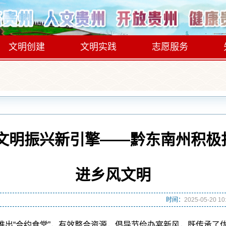
文明创建
文明实践
志愿服务
文明振兴新引擎——黔东南州积极
进乡风文明
时间：
2025-05-20 10
“合约食堂”，有效整合资源，倡导节俭办宴新风，既传承了