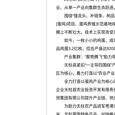
业、从单一产业向集群生态跃进
围绕“强龙头、补链条、树品牌”
(蛋鸡)项目、蛋鸡养殖示范基地
模上不断壮大，技术上实现攻坚
如今，一枚小小的鸡蛋，成功
品鸡蛋3.2亿枚，综合产值达92
产业集群：“聚势腾飞”助力现
天柱县紧扣“一主导四围绕”产
区为核心，着力打造以“农业产
全力打造以蛋鸡产业为核心的资
企业天柱县农业投资开发有限责
贸集团有限公司提升产业链、供
为助力天柱农产品进军粤港澳大
米、羊肚菌等特色产品，加快推动