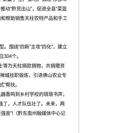
推动“黔货出山”，促进全县“菜篮
购和帮助销售天柱农特产品和手工
围绕“四新”主攻“四化”，建立
304个。
士等为天柱捐款捐物，共捐赠资
部赴禅城挂职锻炼，引进佛山农业专
式”帮扶。
器轰鸣到乡村学校的琅琅书声，
强了，人才队伍壮了。未来，两
强音”!（黔东南州融媒体中心记