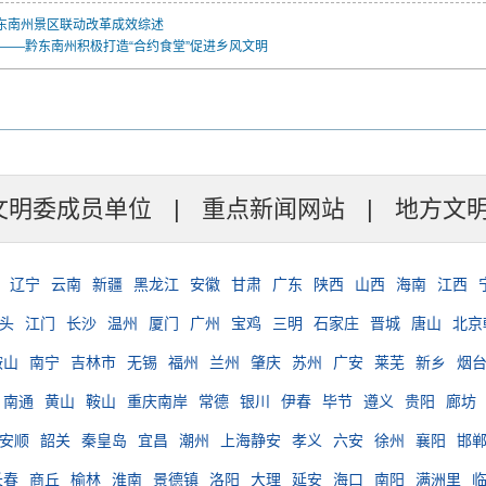
黔东南州景区联动改革成效综述
——黔东南州积极打造“合约食堂”促进乡风文明
文明委成员单位
|
重点新闻网站
|
地方文
辽宁
云南
新疆
黑龙江
安徽
甘肃
广东
陕西
山西
海南
江西
头
江门
长沙
温州
厦门
广州
宝鸡
三明
石家庄
晋城
唐山
北京
鞍山
南宁
吉林市
无锡
福州
兰州
肇庆
苏州
广安
莱芜
新乡
烟
南通
黄山
鞍山
重庆南岸
常德
银川
伊春
毕节
遵义
贵阳
廊坊
安顺
韶关
秦皇岛
宜昌
潮州
上海静安
孝义
六安
徐州
襄阳
邯
长春
商丘
榆林
淮南
景德镇
洛阳
大理
延安
海口
南阳
满洲里