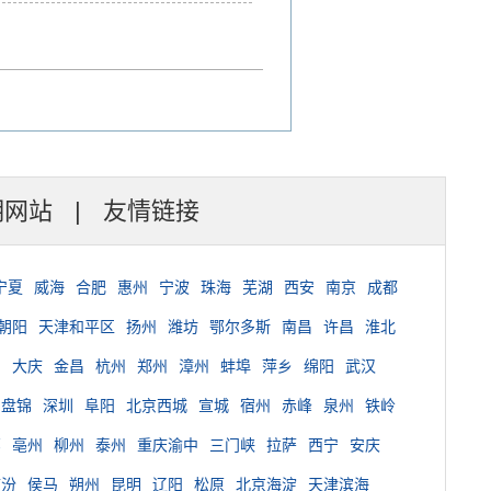
明网站
|
友情链接
宁夏
威海
合肥
惠州
宁波
珠海
芜湖
西安
南京
成都
朝阳
天津和平区
扬州
潍坊
鄂尔多斯
南昌
许昌
淮北
台
大庆
金昌
杭州
郑州
漳州
蚌埠
萍乡
绵阳
武汉
盘锦
深圳
阜阳
北京西城
宣城
宿州
赤峰
泉州
铁岭
郸
亳州
柳州
泰州
重庆渝中
三门峡
拉萨
西宁
安庆
临汾
侯马
朔州
昆明
辽阳
松原
北京海淀
天津滨海