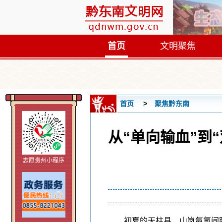
首页
文明聚焦
首页
聚焦黔东南
从“单向输血”到
志愿贵州小程序
初夏的天柱县，山岚氤氲间跃动