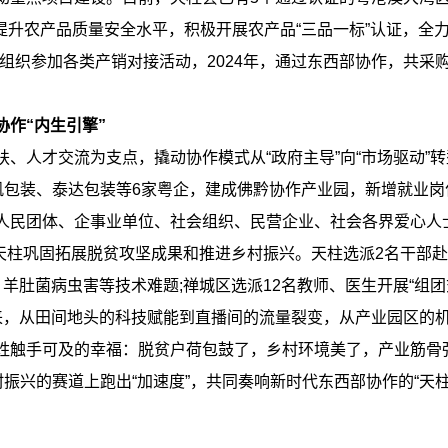
提升农产品质量安全水平，积极开展农产品“三品一标”认证，全力
极组织参加各类产销对接活动，2024年，通过东西部协作，共采
协作“内生引擎”
才交流为支点，撬动协作模式从“政府主导”向“市场驱动”转型。
帆包装、泰达包装等6家粤企，建成佛黔协作产业园，新增就业岗位
民团体、企事业单位、社会组织、民营企业、社会各界爱心人
元，助力天柱巩固拓展脱贫攻坚成果和推进乡村振兴。天柱选派2名干
羊肚菌病虫害等技术难题;禅城区选派12名教师、医生开展“组团
，从田间地头的科技赋能到直播间的流量裂变，从产业园区的机
姓触手可及的幸福：脱贫户荷包鼓了，乡村环境美了，产业筋骨
村振兴的赛道上跑出“加速度”，共同奏响新时代东西部协作的“天柱