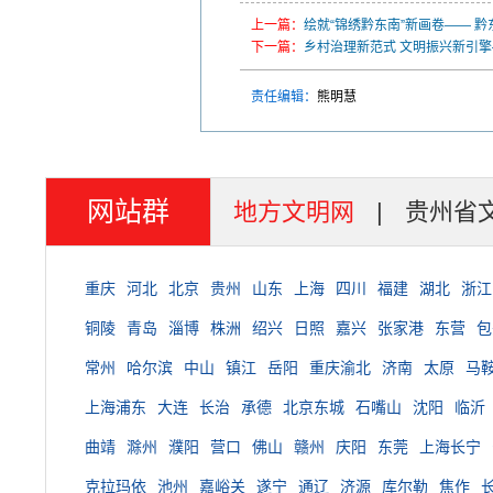
上一篇：
绘就“锦绣黔东南”新画卷—— 
下一篇：
乡村治理新范式 文明振兴新引擎
责任编辑：
熊明慧
网站群
地方文明网
|
贵州省
重庆
河北
北京
贵州
山东
上海
四川
福建
湖北
浙江
铜陵
青岛
淄博
株洲
绍兴
日照
嘉兴
张家港
东营
包
常州
哈尔滨
中山
镇江
岳阳
重庆渝北
济南
太原
马
上海浦东
大连
长治
承德
北京东城
石嘴山
沈阳
临沂
曲靖
滁州
濮阳
营口
佛山
赣州
庆阳
东莞
上海长宁
克拉玛依
池州
嘉峪关
遂宁
通辽
济源
库尔勒
焦作