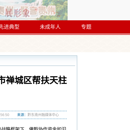
先进典型
未成年人
专题
山市禅城区帮扶天柱
:56:50
来源：
黔东南州融媒体中心
的战略框架下，佛黔协作资金如汩