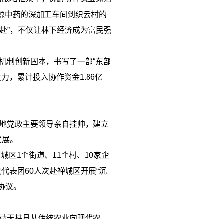
源中药的深加工车间到织云村的
赴”，不仅让林下经济成为富民强
机制创新固本，书写了一部“东部
力，累计投入协作资金1.86亿
。
两地党政主要领导亲自挂帅，建立
发展。
区1个街道、11个村、10家企
政代表团60人次赴禅城区开展“沉
协议。
推动天柱县从传统农业向现代农