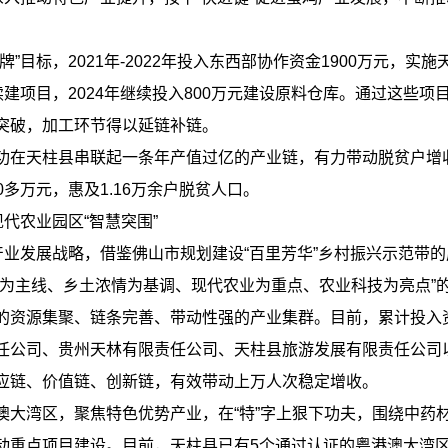
。
目标，2021年-2022年投入东西部协作资金1900万元，实
续建项目，2024年继续投入800万元建设原料仓库。通过这些
突破，加工环节得以延链补链。
在天柱县串联起一条年产值过亿的产业链，有力带动脱贫户增
00多万元，惠及1.16万余户脱贫人口。
代农业园区“智慧突围”
业发展战略，借鉴佛山市规划建设“百里芳华”乡村振兴示范带
业为主线、乡土浓情为基调、现代农业为重点、农业科技为亮点”
源集聚、链条完善、带动性强的产业集群。目前，累计投入资金2
任公司、贵州天林有限责任公司、天柱县旅游发展有限责任公司
应链、价值链、创新链，有效带动上万人次稳定增收。
湾区，聚焦特色优势产业，在“特”字上狠下功夫，围绕中药
重点项目建设。目前，天柱县已有5个通过认证的粤港澳大湾区“