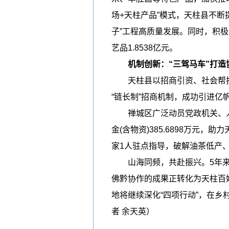
场+天柱产品”模式，天柱县不断
子”工程高质量发展。同时，积
艺品1.8538亿元。
机制创新：“三驾马车”打造
天柱县以招商引资、社会帮扶、人
“链长制”招商机制，成功引进亿
禅城区广泛动员党政机关、人
金(含物资)385.6898万
家1人驻点指导，破解油茶低产、
山海同频，共赴振兴。5年来
佛黔协作的成果正转化为天柱百
地将继续深化“四项行动”，在乡
者 余天英
）