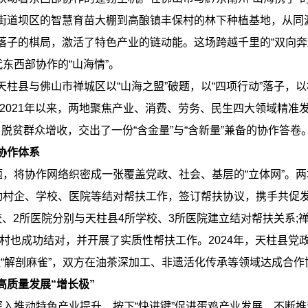
街道坝区的智慧育苗大棚到高酿镇丰保村的林下种植基地，从同
落子的棋局，激活了特色产业的链动能。这场跨越千里的“双向奔
代东西部协作的“山海情”。
县与佛山市禅城区以“山海之盟”破题，以“四项行动”落子，以
2021年以来，两地聚焦产业、消费、劳务、民生四大领域精准发
名脱贫群众增收，交出了一份“含金量”与“含新量”兼备的协作答卷
协作体系
，将协作网络织密成一张覆盖党政、社会、基层的“立体网”。
推动村企、学校、医院等结对帮扶工作，签订帮扶协议，携手共促
所医院分别与天柱县4所学校、3所医院建立结对帮扶关系;禅城
1个村也成功结对，并开展了实质性帮扶工作。2024年，天柱县党
柱“解剖麻雀”，双方在油茶深加工、非遗活化传承等领域达成合作
高质量发展“增长极”
入推动特色产业提升，按下“快进键”促进蛋鸡产业发展，不断