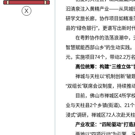
汩清泉注入黄精产业——从凤城
研学文旅长廊，协作项目如精准
县的“绿色银行”，更谱写出新时
在粤黔协作的浩荡浪潮中，天柱
智慧赋能西部山乡”的生动实践。
元，实施项目74个，带动2.2万
高位统筹：构建“三维立体”
禅城与天柱以“机制创新”破题
“双组长”联席会议制度，持续
目前，佛山市禅城区4所学校、2
业与天柱县2个乡镇(街道)、2
浸式”调研，禅城区72人次赴天
产业攻坚：“四轮驱动”打造
两地以“四项行动”为引擎，深