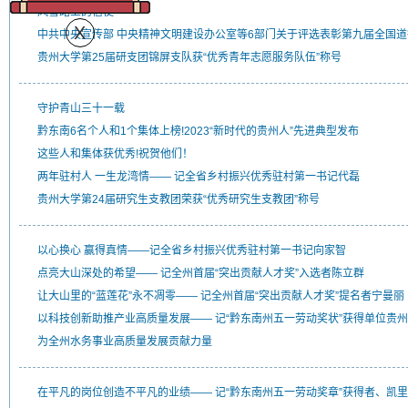
风雪路上的信使
中共中央宣传部 中央精神文明建设办公室等6部门关于评选表彰第九届全国
贵州大学第25届研支团锦屏支队获“优秀青年志愿服务队伍”称号
守护青山三十一载
黔东南6名个人和1个集体上榜!2023“新时代的贵州人”先进典型发布
这些人和集体获优秀!祝贺他们！
两年驻村人 一生龙湾情—— 记全省乡村振兴优秀驻村第一书记代磊
贵州大学第24届研究生支教团荣获“优秀研究生支教团”称号
以心换心 赢得真情——记全省乡村振兴优秀驻村第一书记向家智
点亮大山深处的希望—— 记全州首届“突出贡献人才奖”入选者陈立群
让大山里的“蓝莲花”永不凋零—— 记全州首届“突出贡献人才奖”提名者宁曼丽
以科技创新助推产业高质量发展—— 记“黔东南州五一劳动奖状”获得单位贵
为全州水务事业高质量发展贡献力量
在平凡的岗位创造不平凡的业绩—— 记“黔东南州五一劳动奖章”获得者、凯