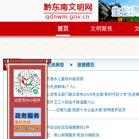
首页
文明聚焦
首页
先进典型
道德模范
谭正魁：舍身勇救两名落水儿童获州级表扬
黎平县：表扬见义勇为先进群体(个人)
中央精神文明建设办公室等五部门联合发布2024年全国“新时代好少年”先进
志愿贵州小程序
平凡中的伟大——凯里环卫工人拾金不昧温暖人心
大山深处的“爱心使者”——记第九届“西部十大公益大使”获得者罗启灵
黎平县：一村民向黎平会议纪念馆捐赠蓑衣1件
全国三八红旗手龙立宏：用心用情服务 彰显巾帼担当