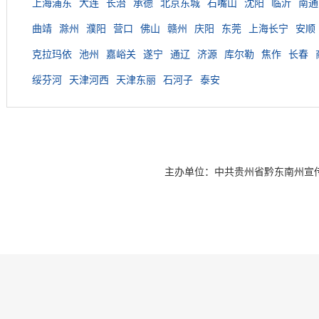
上海浦东
大连
长治
承德
北京东城
石嘴山
沈阳
临沂
南通
曲靖
滁州
濮阳
营口
佛山
赣州
庆阳
东莞
上海长宁
安顺
克拉玛依
池州
嘉峪关
遂宁
通辽
济源
库尔勒
焦作
长春
绥芬河
天津河西
天津东丽
石河子
泰安
主办单位：中共贵州省黔东南州宣传