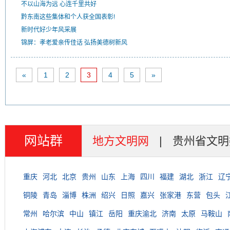
不以山海为远 心连千里共好
黔东南这些集体和个人获全国表彰!
新时代好少年风采展
锦屏：孝老爱亲传佳话 弘扬美德树新风
«
1
2
3
4
5
»
网站群
地方文明网
|
贵州省文明
重庆
河北
北京
贵州
山东
上海
四川
福建
湖北
浙江
辽
铜陵
青岛
淄博
株洲
绍兴
日照
嘉兴
张家港
东营
包头
常州
哈尔滨
中山
镇江
岳阳
重庆渝北
济南
太原
马鞍山