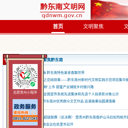
首页
文明聚焦
首页
聚焦黔东南
非遗酸汤首次自营出海 黔东南特色美食香飘世界
文明新风润心田 实践之花结硕果——黔东南州新时代文明实践示范项目集中
黔东南州各地草莓抢“鲜”上市 甜蜜产业铺就乡村振兴路
志愿贵州小程序
黔东南州一单位入选!全国宣传系统先进集体和先进个人拟表彰对象公示
“锦绣黔东南”2025年黔东南州优秀群众文艺作品 巡演施秉站圆满落幕
2025多彩贵州马拉松超级联赛（总决赛） 暨贵州黔东南香炉山马拉松鸣枪开
全省见义勇为工作交流会议在凯里市召开