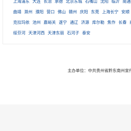
上海浦东
大连
长治
承德
北京东城
石嘴山
沈阳
临沂
南通
曲靖
滁州
濮阳
营口
佛山
赣州
庆阳
东莞
上海长宁
安顺
克拉玛依
池州
嘉峪关
遂宁
通辽
济源
库尔勒
焦作
长春
绥芬河
天津河西
天津东丽
石河子
泰安
主办单位：中共贵州省黔东南州宣传