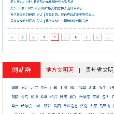
黔东南4人上榜！教育部公布重磅计划入选名单
黔东南8家！2025年贵州省“最美家庭”拟入选名单公示
景区联动系列报道（七）| 商品共荣：特色产品走遍千寨带出山
景区联动系列报道（六）| 票务联动：一票畅游锦绣黔东南
«
1
2
3
4
5
6
7
8
...
网站群
地方文明网
|
贵州省文明
重庆
河北
北京
贵州
山东
上海
四川
福建
湖北
浙江
辽
铜陵
青岛
淄博
株洲
绍兴
日照
嘉兴
张家港
东营
包头
常州
哈尔滨
中山
镇江
岳阳
重庆渝北
济南
太原
马鞍山