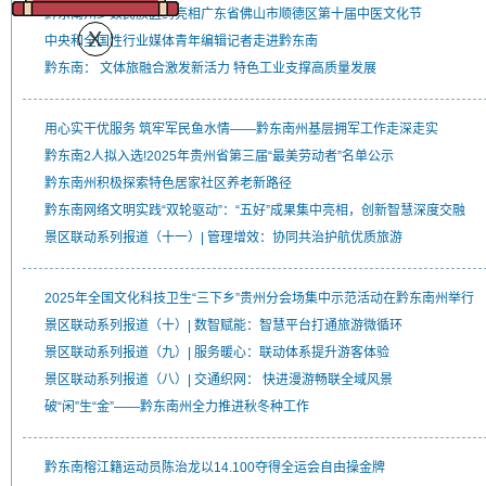
黔东南州少数民族医药亮相广东省佛山市顺德区第十届中医文化节
中央和全国性行业媒体青年编辑记者走进黔东南
黔东南： 文体旅融合激发新活力 特色工业支撑高质量发展
用心实干优服务 筑牢军民鱼水情——黔东南州基层拥军工作走深走实
黔东南2人拟入选!2025年贵州省第三届“最美劳动者”名单公示
黔东南州积极探索特色居家社区养老新路径
黔东南网络文明实践“双轮驱动”：“五好”成果集中亮相，创新智慧深度交融
景区联动系列报道（十一）| 管理增效：协同共治护航优质旅游
2025年全国文化科技卫生“三下乡”贵州分会场集中示范活动在黔东南州举行
景区联动系列报道（十）| 数智赋能：智慧平台打通旅游微循环
景区联动系列报道（九）| 服务暖心：联动体系提升游客体验
景区联动系列报道（八）| 交通织网： 快进漫游畅联全域风景
破“闲”生“金”——黔东南州全力推进秋冬种工作
黔东南榕江籍运动员陈治龙以14.100夺得全运会自由操金牌