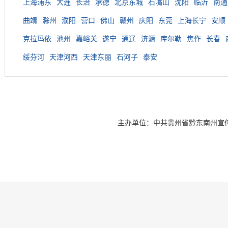
上海浦东
大连
长治
承德
北京东城
石嘴山
沈阳
临沂
南通
曲靖
滁州
濮阳
营口
佛山
赣州
庆阳
东莞
上海长宁
安顺
克拉玛依
池州
嘉峪关
遂宁
通辽
济源
库尔勒
焦作
长春
绥芬河
天津河西
天津东丽
石河子
泰安
主办单位：中共贵州省黔东南州宣传