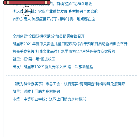
锦屏启蒙：免费发放鹅苗，持续“造血”助群众增收
岑巩县天马镇：农业产业蓬勃发展 乡村振兴全面启航
@黔东南人 流感疫苗开打了!接种时机、地点都在这
全州创建“全国双拥模范城”动员部署会议召开
凯里市2021年度中央资金儿童口腔疾病综合干预项目启动暨培训会召开
擦亮美食名片 打造文化品牌！凯里市为117户特色美食商家授牌
凯里：把“菜市场”搬进校园
出发！凯里市102名新兵光荣入伍 踏上军旅新征程
【我为群众办实事】市总工会：认真落实“两码同查”持续构筑免疫屏障
凯里：送教上门助力乡村振兴
市第一中等职业学校：送教上门助力乡村振兴