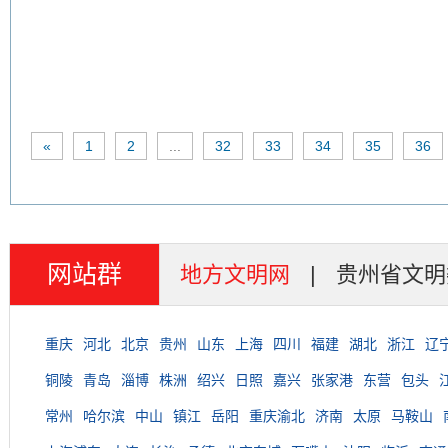
«
1
2
...
32
33
34
35
36
网站群
地方文明网
|
贵州省文明
重庆
河北
北京
贵州
山东
上海
四川
福建
湖北
浙江
辽
铜陵
青岛
淄博
株洲
绍兴
日照
嘉兴
张家港
东营
包头
常州
哈尔滨
中山
镇江
岳阳
重庆渝北
济南
太原
马鞍山